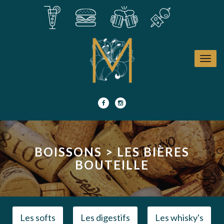
Toggle
naviga
CARTE
BOISSONS > LES BIÈRES
CONTACT & RÉSERVATION
BOUTEILLE
Les softs
Les digestifs
Les whisky's